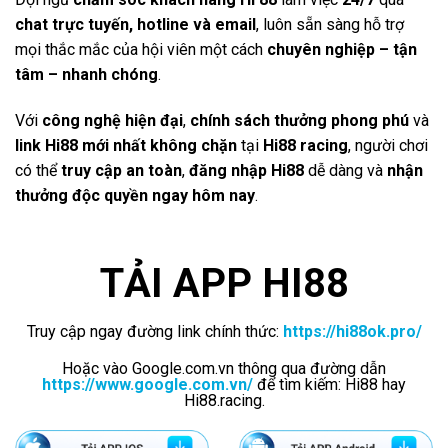
chat trực tuyến, hotline và email
, luôn sẵn sàng hỗ trợ
mọi thắc mắc của hội viên một cách
chuyên nghiệp – tận
tâm – nhanh chóng
.
Với
công nghệ hiện đại
,
chính sách thưởng phong phú
và
link Hi88 mới nhất không chặn
tại
Hi88 racing
, người chơi
có thể
truy cập an toàn
,
đăng nhập Hi88
dễ dàng và
nhận
thưởng độc quyền ngay hôm nay
.
TẢI APP HI88
Truy cập ngay đường link chính thức:
https://hi88ok.pro/
Hoặc vào Google.com.vn thông qua đường dẫn
https://www.google.com.vn/
để tìm kiếm: Hi88 hay
Hi88.racing.