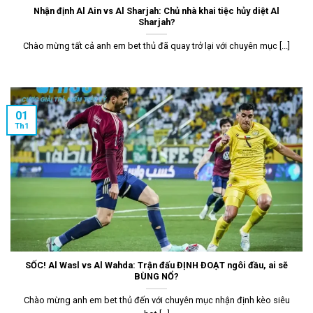
Nhận định Al Ain vs Al Sharjah: Chủ nhà khai tiệc hủy diệt Al
Sharjah?
Chào mừng tất cả anh em bet thủ đã quay trở lại với chuyên mục [...]
01
Th1
SỐC! Al Wasl vs Al Wahda: Trận đấu ĐỊNH ĐOẠT ngôi đầu, ai sẽ
BÙNG NỔ?
Chào mừng anh em bet thủ đến với chuyên mục nhận định kèo siêu