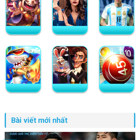
Bài viết mới nhất