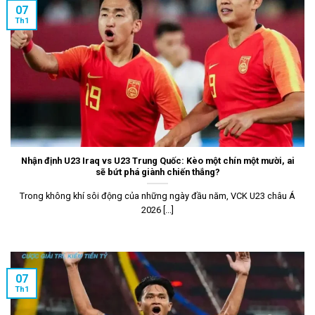
07
Th1
Nhận định U23 Iraq vs U23 Trung Quốc: Kèo một chín một mười, ai
sẽ bứt phá giành chiến thắng?
Trong không khí sôi động của những ngày đầu năm, VCK U23 châu Á
2026 [...]
07
Th1