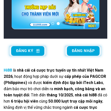
ĐĂNG KÝ
ĐĂNG NHẬP
Hi88
là
nhà cái cá cược trực tuyến uy tín nhất Việt Nam
2026
, hoạt động hợp pháp dưới sự
cấp phép của PAGCOR
(Philippines)
và được
kiểm định độc lập bởi iTech Labs
,
đảm bảo mọi trò chơi diễn ra
minh bạch, công bằng và an
toàn tuyệt đối
. Tính đến
tháng 10/2025
,
nhà cái hi88
đã có
hơn
6 triệu hội viên
cùng
50.000 lượt truy cập mỗi ngày
,
khẳng định vị thế vững chắc trong ngành
cá cược trực